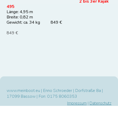
2 bis 3er Kajak
495
L
änge: 4,95 m
Breite: 0,82 m
Gewicht: ca. 34 kg 849 €
849 €
www.meinboot.eu | Enno Schroeder | Dorfstraße 8a |
17099 Bassow | Fon: 0175 8060353
Impressum
|
Datenschutz