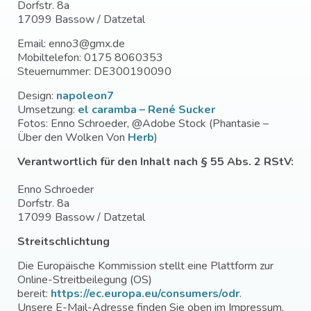
Dorfstr. 8a
17099 Bassow / Datzetal
Email: enno3@gmx.de
Mobiltelefon: 0175 8060353
Steuernummer: DE300190090
Design:
napoleon7
Umsetzung:
el caramba – René Sucker
Fotos: Enno Schroeder, @Adobe Stock (
Phantasie –
Über den Wolken
Von
Herb
)
Verantwortlich für den Inhalt nach § 55 Abs. 2 RStV:
Enno Schroeder
Dorfstr. 8a
17099 Bassow / Datzetal
Streitschlichtung
Die Europäische Kommission stellt eine Plattform zur
Online-Streitbeilegung (OS)
bereit:
https://ec.europa.eu/consumers/odr
.
Unsere E-Mail-Adresse finden Sie oben im Impressum.